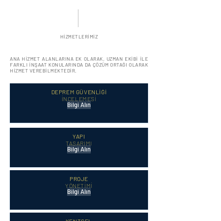
HİZMETLERİMİZ
ANA HİZMET ALANLARINA EK OLARAK, UZMAN EKİBİ İLE
FARKLI İNŞAAT KONULARINDA DA ÇÖZÜM ORTAĞI OLARAK
HİZMET VEREBİLMEKTEDİR.
DEPREM GÜVENLİĞİ
İNCELEMESİ
Bilgi Alın
YAPI
TASARIMI
Bilgi Alın
PROJE
YÖNETİMİ
Bilgi Alın