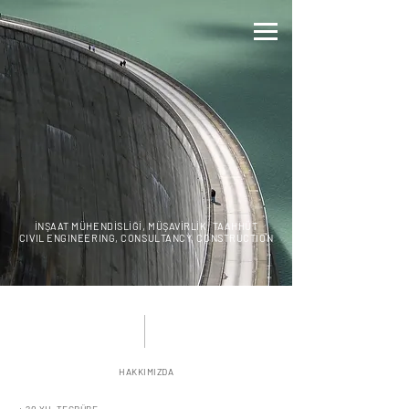
İNŞAAT MÜHENDİSLİĞİ, MÜŞAVİRLİK, TAAHHÜT
CIVIL ENGINEERING, CONSULTANCY, CONSTRUCTION
HAKKIMIZDA