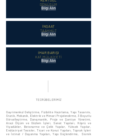
KENTSEL
DÖNÜŞÜM
Bilgi Alın
İNŞAAT
TAAHHÜT
Bilgi Alın
İMAR BARIŞI
KAT MÜLKİYETİ
Bilgi Alın
TECRÜBELERİMİZ
Gayrimenkul Geliştirme, Fizibilite Hazırlama, Yapı Tasarımı,
Statik, Mekanik, Elektrik ve Mimari Projelendirme, 3 Boyutlu
Görselleştirme, Danışmanlık, Proje ve Şantiye Yönetimi,
Arazi Ölçüm ve Gözlem İşleri, Sanat Yapıları, Köprü ve
Viyadükler, Betonarme ve Çelik Yapılar, Yüksek Yapılar,
Endüstriyel Tesisler, Ticari ve Konut Yapıları, Toprak İşleri
ve İstinat / Dayanma Yapıları, Yapı Güçlendirme, Sismik