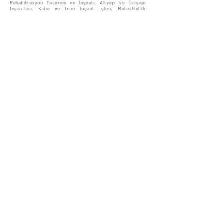
Rehabilitasyon Tasarımı ve İnşaatı, Altyapı ve Üstyapı
İnşaatları, Kaba ve İnce İnşaat İşleri, Müteahhitlik
Hizmetleri şeklindedir.
FARKLI PROJELERDE ÇALIŞABİLECEK
BİLGİ VE TECRÜBEYE SAHİBİZ.
BLOG
İŞLERİMİZ