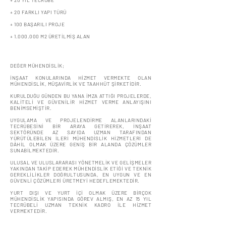
+ 20 YIL TECRÜBE
+ 20 FARKLI YAPI TÜRÜ
+ 100 BAŞARILI PROJE
+
1.000.000
M2 ÜRETİLMİŞ ALAN
DEĞER MÜHENDİSLİK;
İNŞAAT KONULARINDA HİZMET VERMEKTE OLAN
MÜHENDİSLİK, MÜŞAVİRLİK VE TAAHHÜT ŞİRKETİDİR.
KURULDUĞU GÜNDEN BU YANA İMZA ATTIĞI PROJELERDE,
KALİTELİ VE GÜVENİLİR HİZMET VERME ANLAYIŞINI
BENİMSEMİŞTİR.
UYGULAMA VE PROJELENDİRME ALANLARINDAKİ
TECRÜBESİNİ BİR ARAYA GETİREREK, İNŞAAT
SEKTÖRÜNDE AZ SAYIDA UZMAN TARAFINDAN
YÜRÜTÜLEBİLEN İLERİ MÜHENDİSLİK HİZMETLERİ DE
DÂHİL OLMAK ÜZERE GENİŞ BİR ALANDA ÇÖZÜMLER
SUNABİLMEKTEDİR.
ULUSAL VE ULUSLARARASI YÖNETMELİK VE GELİŞMELER
YAKINDAN TAKİP EDEREK MÜHENDİSLİK ETİĞİ VE TEKNİK
GEREKLİLİKLER DOĞRULTUSUNDA, EN UYGUN VE EN
GÜVENLİ ÇÖZÜMLERİ ÜRETMEYİ HEDEFLEMEKTEDİR.
YURT DIŞI VE YURT İÇİ OLMAK ÜZERE BİRÇOK
MÜHENDİSLİK YAPISINDA GÖREV ALMIŞ, EN AZ 15 YIL
TECRÜBELİ UZMAN TEKNİK KADRO İLE HİZMET
VERMEKTEDİR.