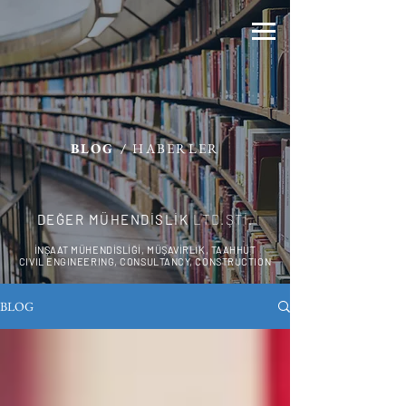
BLOG /
HABERLER
DEĞER MÜHENDİSLİK
LTD.ŞTİ.
İNŞAAT MÜHENDİSLİĞİ, MÜŞAVİRLİK, TAAHHÜT
CIVIL ENGINEERING, CONSULTANCY, CONSTRUCTION
BLOG