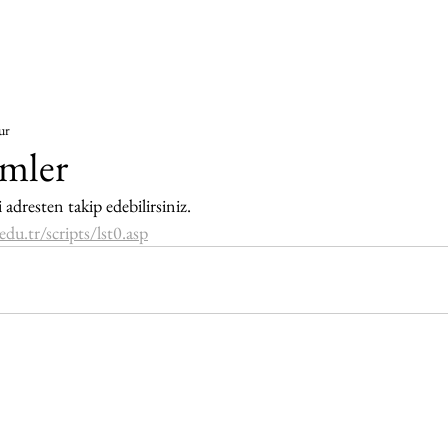
ur
mler
adresten takip edebilirsiniz.
du.tr/scripts/lst0.asp